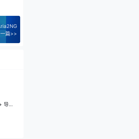
ria2NG
一篇>>
+ 导致