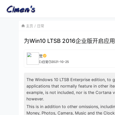
主页
日常
为Win10 LTSB 2016企业版开启应
觉
2021-10-25
日常
The Windows 10 LTSB Enterprise edition, to gi
applications that normally feature in other i
example, is not included, nor is the Cortana v
however.
This is in addition to other omissions, inclu
Money, Photos, Camera, Music and the Clock