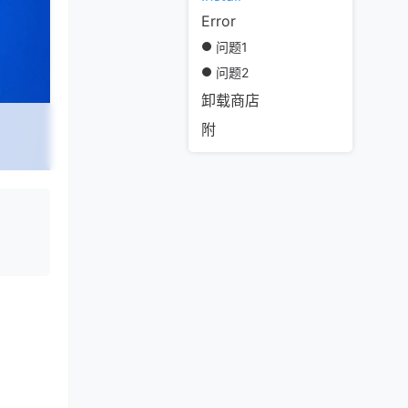
Error
问题1
问题2
卸载商店
附