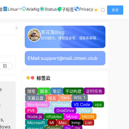
Linux
AriaNg
Status
Privacy
常
子标签
登录
笑花落Blog
任何疑问、侵权投诉等，请联系邮箱...
EMail:
support@mail.cimen.club
标签云
e
随笔
脚本
笔记
手动构建
定时任务
Yarn
WSL 1
天翼云盘
域名
,
Wordpress
Windows
VS Code
vps
PVE
Oracle
OneDrive
Office
Node.js
nftables
Mysql
MSDN
s,
Microsoft
MI
Mac
lnmp
List
ndows
Hyper-V
Golang
Go
Git