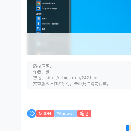
版权声明：
作者：觉
链接：https://cimen.club/242.html
文章版权归作者所有，未经允许请勿转载。
安装完成之后,打开提示" 无法使用内置管理员账
解决方法
MSDN
Windows
笔记
控制面板->系统和安全->用户账户控制设置->