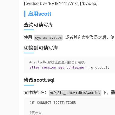
[bvideo bv="BV1EY41177nx"][/bvideo]
启用scott
查询可读写库
使用
或者其它命令登录之后，使
sys as sysdba
切换到可读写库
#orclpdb1根据上面查询的自行替换
alter
session
set
container
 = orclpdb1;
修改scott.sql
文件路径在：
下，需
你的21c_home\rdbms\admin\
#将 CONNECT SCOTT/TIGER
#更改为