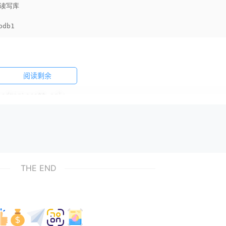
读写库

pdb1
阅读剩余
\admin\scott.sql;
：
select username from all_users;
THE END
;
dba上。再然后？对scott进行解锁：
unt
unlock
;