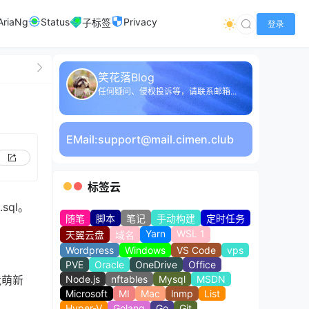
AriaNg
Status
Privacy
子标签
登录
笑花落Blog
任何疑问、侵权投诉等，请联系邮箱...
EMail:
support@mail.cimen.club
标签云
sql。
随笔
脚本
笔记
手动构建
定时任务
Yarn
WSL 1
天翼云盘
域名
Wordpress
Windows
VS Code
vps
PVE
Oracle
OneDrive
Office
竟萌新
Node.js
nftables
Mysql
MSDN
Microsoft
MI
Mac
lnmp
List
Hyper-V
Golang
Go
Git