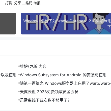
1
打赏
分享
二维码
海报
际上已经是脚本里已经是解锁过了的，是可以直接登录使用的。这里只
下
进行登录 ，具体的主机名、端口、可读写库自行替换成你自己的
维护/更新 内容
 CDN Nexus 的注册以及使用
Windows Subsystem for Android 的安装与使用
随笔一百篇之 Windows服务器上启用了warp/warp
外部网络无法通过RDP远程连接
天翼云盘 2023免费领取黄金会员
迅雷离线下载次数不够用了？