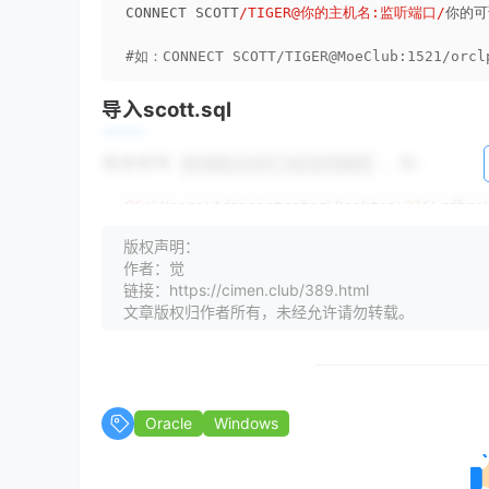
CONNECT SCOTT
/TIGER@你的主机名:监听端口/
你的可
#如：CONNECT SCOTT/TIGER@MoeClub:1521/orcl
导入scott.sql
直接使用
，如：
@+你的scott.sql文件路径
@C:
\Users\Administrator\Desktop\
21
C\rdbms
版权声明：
解锁scott
作者：觉
链接：https://cimen.club/389.html
查询下当前用户：
文章版权归作者所有，未经允许请勿转载。
show user;
导入之后，可以查询一下是否成功创建scott用户
若创建成功，可以再次查看当前用户：
show user
然后新开个窗口，或者直接当前窗口conn连接到sys
Oracle
Windows
alter
user
 scott 
identified
by
 tiger 
acco