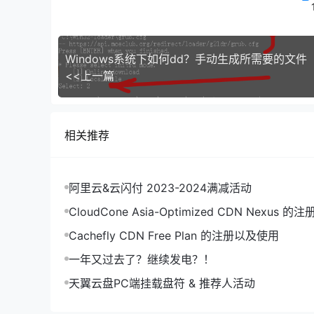
解锁之后就可以正常使用scott账户了。(实
次做类似改密码：大写转小写)
Windows系统下如何dd？手动生成所需要的文件
碎碎念
<<上一篇
关于scott登录
可以使用
scott/tiger@moeclub:1521/orclpdb1
相关推荐
阿里云&云闪付 2023-2024满减活动
CloudCone Asia-Optimized
Cachefly CDN Free Plan 的注册以及使用
一年又过去了？继续发电？！
天翼云盘PC端挂载盘符 & 推荐人活动