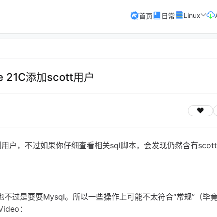
Linux
首页
日常
e 21C添加scott用户
hr等示例用户，不过如果你仔细查看相关sql脚本，会发现仍然含有scott.
用也不过是耍耍Mysql。所以一些操作上可能不太符合“常规”（毕
ideo：