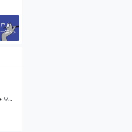
不过再一
Windows平台下为Oracle Database 21C添加hr用户 部署Oracle官方提供的hr示例架构
一篇>>
。
+ 导致