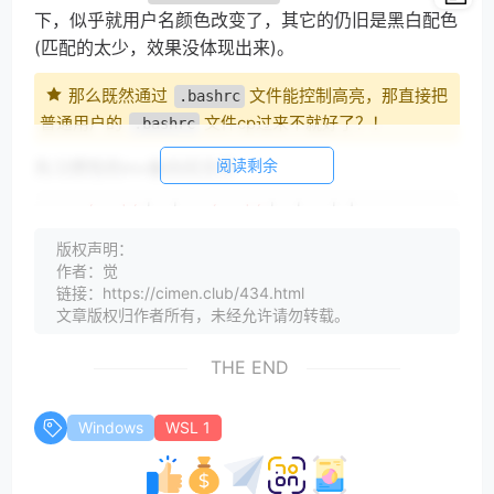
下，似乎就用户名颜色改变了，其它的仍旧是黑白配色
(匹配的太少，效果没体现出来)。
那么既然通过
文件能控制高亮，那直接把
.bashrc
普通用户的
文件cp过来不就好了？！
.bashrc
阅读剩余
先习惯性的mv备份旧文件
mv 
/root/
.bashrc 
/root/
.bashrc_bak
版权声明：
然后再cp把普通用户的文件复制过来
作者：觉
链接：https://cimen.club/434.html
#用户名cimen 需要替换成你自己的
文章版权归作者所有，未经允许请勿转载。
cp 
/home/cimen/
.bashrc /root/
然后重载一下
配置文件
.bashrc
THE END
source
 /root/.bashrc
Windows
WSL 1
简单使用
或者其它命令测试一下效果，确实有达
ls