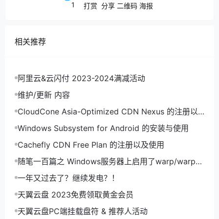
1
打赏
分享
二维码
海报
到预期。
相关推荐
碎碎念
阿里云&云闪付 2023-2024满减活动
如果有其它相对好看的，也可以搬运过来，然后贴到
维护/更新 内容
，再
重载一下文件
.bashrc
source /root/.bashrc
CloudCone Asia-Optimized CDN Nexus 的注册以
就好了。
及使用
此外，通过阅读该文件，“alias别名”在这里也可以简单
Windows Subsystem for Android 的安装与使用
的设置一下，使用
重载配置
source /root/.bashrc
Cachefly CDN Free Plan 的注册以及使用
之后，再也不用担心
结果漏了个点，而变成
./
随笔一百篇之 Windows服务器上启用了warp/warp+
删库跑路了，对吧~
rm -rf /*
导致外部网络无法通过RDP远程连接
一年又过去了？继续发电？！
天翼云盘 2023免费领取黄金会员
天翼云盘PC端挂载盘符 & 推荐人活动