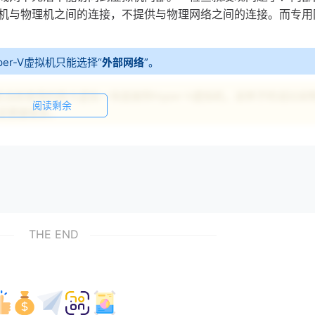
机与物理机之间的连接，不提供与物理网络之间的连接。而专用
er-V虚拟机只能选择“
外部网络
”。
当前使用的网卡虚拟一块连接到Hyper-V虚拟机，这样子的话比如
阅读剩余
来说便捷很多。
称随意。为了方便记录，博主这里用的是
。然后下面的网卡
E1
THE END
为上面创建好的
网络，保存就可以了。当然，你
h default
E1