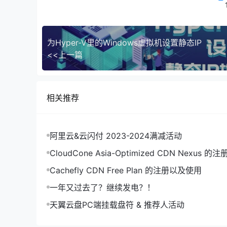
虚拟机里点开网络适配器，找到创建好的
虚拟
E1
其它设备访问。注意，这里的ip地址就不能任意填写
为Hyper-V里的Windows虚拟机设置静态IP
可以选择性的填大一些，反正不会被同局域网内的
<<上一篇
完成之后，还要测试网络是否正常，你可以禁用虚
常。否则请检查上面分配的ip地址是否正确。
2.4 使用方式
相关推荐
如果需要访问到该虚拟机内部资源、服务等，直接
阿里云&云闪付 2023-2024满减活动
折叠标题
CloudCone Asia-Optimized
这很重要
Cachefly CDN Free Plan 的注册以及使用
虽然博主自己也就遇到过一次（手贱，拔了网卡…
一年又过去了？继续发电？！
擎。
天翼云盘PC端挂载盘符 & 推荐人活动
当网卡变更后，本地无网络连接
。只需要打开Hy
切换为你物理机当前使用的网卡就可以了，切换完