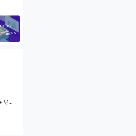
域网下的
最后一段
【随笔系列】一百篇之“四”：lnmp安装redis、memcached拓展，开启Opcache缓存
一篇>>
一切正
+ 导致
搜索引
理网卡
一点：