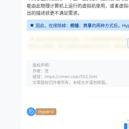
能由此物理计算机上运行的虚拟机使用，或者虚拟
出的描述就更不满足需求。
因此，在排除掉：
桥接
、
共享
的两种方式后，Hyp
使用外部网络的好处是：可以简单理解成将物理机
里有ipv6网络，那么虚拟机内部依旧有ipv6，相对
2.1 新建外部网络
版权声明：
作者：觉
设置，虚拟交换机管理器，添加一个外部网络，名
链接：https://cimen.club/552.html
当前使用的网卡。
文章版权归作者所有，未经允许请勿转载。
2.2 使用外部网络
找到对应的虚拟机，设置。直接修改原来的
switc
Hyper-V
选择新添加一块网络卡进去，这里就不展开了。
2.3 设置静态IP(虚拟机)