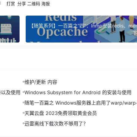
1
打赏
分享
二维码
海报
外部网卡，将其ipv4信息填写一下，设置为静态的，方便同局
了，你可以使用ipconfig命令来查看当前分配的ip地址，然后
其它设备重复冲突就没问题。
下
拟机内部除了E1以外的网卡，如能正常访问到互联网，那就表示
使用上面分配好的静态ip地址。
维护/更新 内容
 CDN Nexus 的注册以及使用
Windows Subsystem for Android 的安装与使用
随笔一百篇之 Windows服务器上启用了warp/warp
外部网络无法通过RDP远程连接
…），但是还是蛮记录下吧，指不定哪天又复现了也不至于各种
天翼云盘 2023免费领取黄金会员
迅雷离线下载次数不够用了？
per-V管理器，找到虚拟交换机管理器，将使用的外部网络里的物
成后，本地和虚拟机内部的网络均会恢复。也可以选择简单粗暴