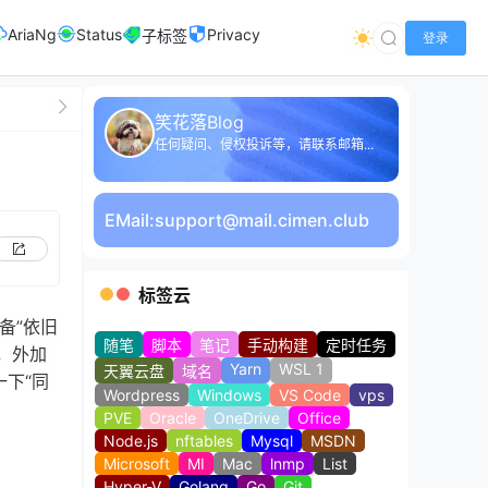
AriaNg
Status
Privacy
子标签
登录
笑花落Blog
任何疑问、侵权投诉等，请联系邮箱...
EMail:
support@mail.cimen.club
标签云
备”依旧
随笔
脚本
笔记
手动构建
定时任务
，外加
Yarn
WSL 1
天翼云盘
域名
下“同
Wordpress
Windows
VS Code
vps
PVE
Oracle
OneDrive
Office
Node.js
nftables
Mysql
MSDN
Microsoft
MI
Mac
lnmp
List
Hyper-V
Golang
Go
Git