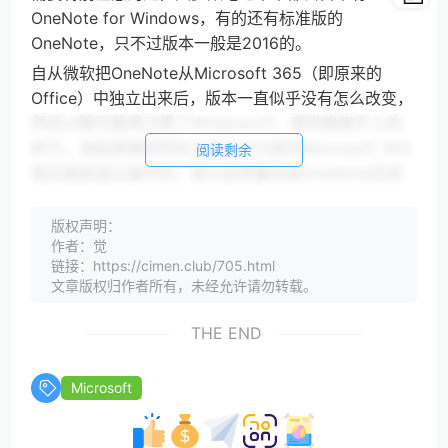
OneNote for Windows，有的还有标准版的
OneNote，只不过版本一般是2016的。
自从微软把OneNote从Microsoft 365（即原来的
Office）中独立出来后，版本一直似乎没有怎么改变，
然后UI嘛可能用习惯了Windows11，感觉格格不入的
样子。说起来微软现在又要将它归类到Microsoft 365
阅读剩余
里还是挺谜之操作的，按以前想要安装OneNote还得
找半天的下载入口……而现在，只需要更新一下
Microsoft 365套件，就能自动化安装、升级。
版权声明：
作者：觉
正确的食用方式：
链接：https://cimen.club/705.html
需要有Microsoft 365订阅
文章版权归作者所有，未经允许请勿转载。
如果发现没有新的版本，那么则需要加入“Office
预览体验计划”来获取最新的更新版本信息
THE END
如果更新完成，发现UI还是没有变化，可能需要
再次更新！
Microsoft
碎碎念