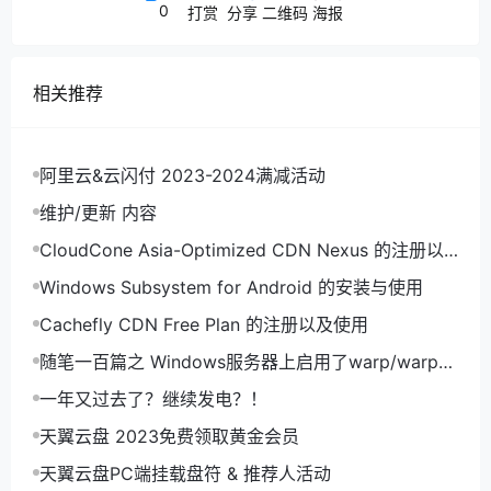
0
打赏
分享
二维码
海报
新的UI看起来舒服多了，比起2016版本的UI。也很贴
合Windows11的风格，总的来说喜欢尝鲜的小伙伴可
以尝试去更新一下，体验感超棒！而OneNote for
相关推荐
Windows则可以扔掉了，虽然轻量，但一些功能似乎
有点问题，比如尺子完全调不了角度……
阿里云&云闪付 2023-2024满减活动
维护/更新 内容
CloudCone Asia-Optimized CDN Nexus 的注册以
及使用
Windows Subsystem for Android 的安装与使用
Cachefly CDN Free Plan 的注册以及使用
随笔一百篇之 Windows服务器上启用了warp/warp+
导致外部网络无法通过RDP远程连接
一年又过去了？继续发电？！
天翼云盘 2023免费领取黄金会员
天翼云盘PC端挂载盘符 & 推荐人活动